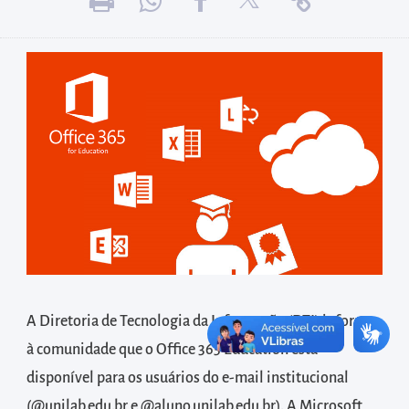
diretamente
à
área
para
realizar
buscas
internas
Acessar
diretamente
as
informações
postas
no
A Diretoria de Tecnologia da Informação (DTI) informa
rodapé
à comunidade que o Office 365 Education está
disponível para os usuários do e-mail institucional
(@unilab.edu.br e @aluno.unilab.edu.br). A Microsoft