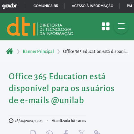
GOVBR
Pular
COMUNICA BR
ACESSO À INFORMAÇÃO
PAR
para
IR
o
PARA
início
O
do
CONTEÚDO
conteúdo
❯
Banner Principal
❯
Office 365 Education está disponível para os usuários de e-mails @unilab
principal
da
página
Office 365 Education está
Acessar
disponível para os usuários
diretamente
de e-mails @unilab
o
menu
principal
28/04/2020, 13:05
Atualizada há 5 anos
Acessar