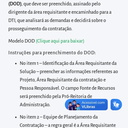
diretamente
(DOD)
, que deve ser preenchido, assinado pelo
à
dirigente da área requisitante e encaminhado para a
área
DTI, que analisará as demandas e decidirá sobre o
para
prosseguimento da contratação.
realizar
Modelo DOD
(Clique aqui para baixar)
buscas
internas
Instruções para preenchimento do DOD:
Acessar
No item 1 – Identificação da Área Requisitante da
diretamente
Solução – preencher as informações referentes ao
as
Projeto, Área Requisitante da contratação e
informações
Pessoa Responsável. O campo Fonte de Recursos
postas
será preenchido pela Pró-Reitoria de
no
Administração.
rodapé
No item 2 – Equipe de Planejamento da
Contratação – a regra geral é a Área Requisitante