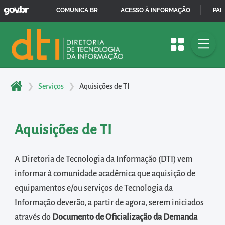
GOVBR
Pular
COMUNICA BR
ACESSO À INFORMAÇÃO
PAR
para
IR
o
PARA
início
O
do
CONTEÚDO
conteúdo
❯
Serviços
❯
Aquisições de TI
principal
da
página
Aquisições de TI
Acessar
diretamente
A Diretoria de Tecnologia da Informação (DTI) vem
o
informar à comunidade acadêmica que aquisição de
menu
equipamentos e/ou serviços de Tecnologia da
principal
Informação deverão, a partir de agora, serem iniciados
Acessar
através do
Documento de Oficialização da Demanda