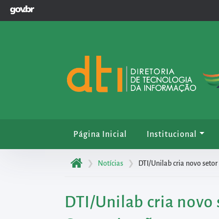
GOVBR
Pular
para
o
início
do
conteúdo
principal
da
página
Acessar
Página Inicial
Institucional
diretamente
o
❯
Notícias
❯
DTI/Unilab cria novo seto
menu
principal
DTI/Unilab cria novo
Acessar