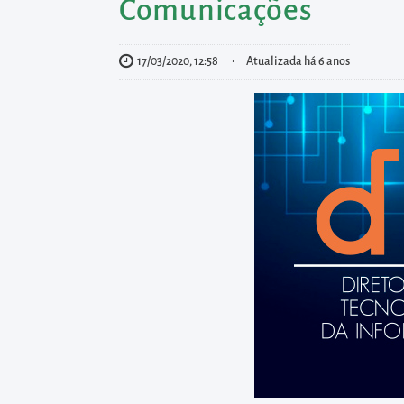
diretamente
Comunicações
à
área
17/03/2020, 12:58
Atualizada há 6 anos
para
realizar
buscas
internas
Acessar
diretamente
as
informações
postas
no
rodapé